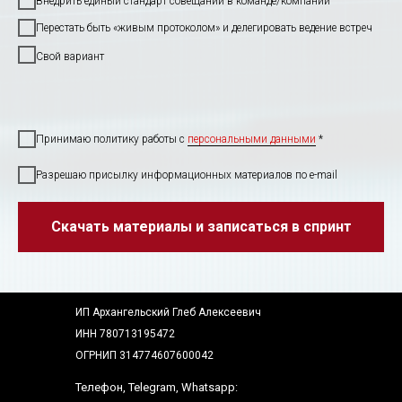
Внедрить единый стандарт совещаний в команде/компании
Перестать быть «живым протоколом» и делегировать ведение встреч
Свой вариант
Принимаю политику работы с
персональными данными
*
Разрешаю присылку информационных материалов по e-mail
Скачать материалы и записаться в спринт
ИП Архангельский Глеб Алексеевич
ИНН 780713195472
ОГРНИП 314774607600042
Телефон, Telegram, Whatsapp: