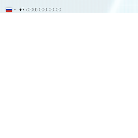
+7
Что хочу усилить в моем управленческом тайм-
менеджменте: *
Больше времени на стратегию, развитие, нетекучку
Усилить подконтрольность задач
Более оцифрованное и осознанное распределение моего времени и
времени команды