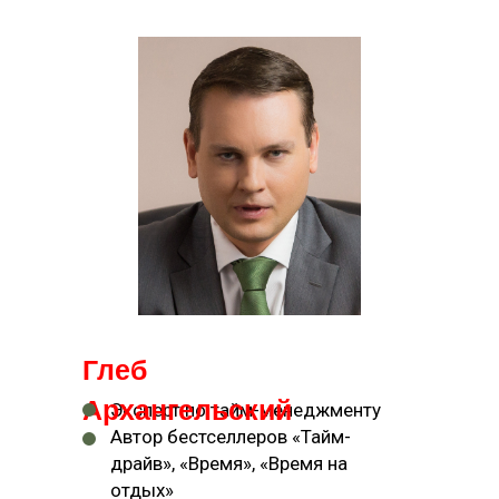
Глеб
Архангельский
Эксперт по тайм-менеджменту
Автор бестселлеров «Тайм-
драйв», «Время», «Время на
отдых»